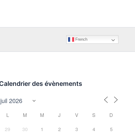
French
Calendrier des évènements
L
M
M
J
V
S
D
29
30
1
2
3
4
5