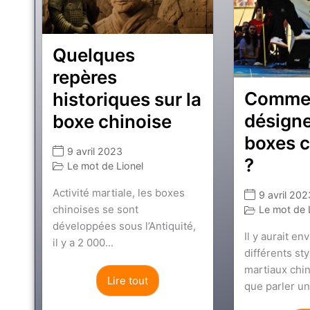
Quelques
repères
Comme
historiques sur la
désigne
boxe chinoise
boxes c
9 avril 2023
?
Le mot de Lionel
Activité martiale, les boxes
9 avril 202
chinoises se sont
Le mot de 
développées sous l’Antiquité,
Il y aurait en
il y a 2 000...
différents sty
martiaux chin
Lire tout
que parler un