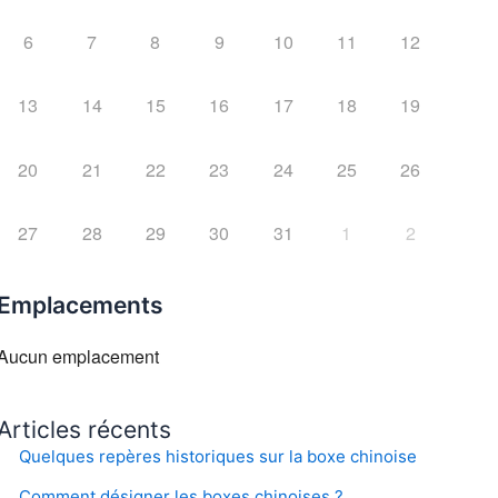
6
7
8
9
10
11
12
13
14
15
16
17
18
19
20
21
22
23
24
25
26
27
28
29
30
31
1
2
Emplacements
Aucun emplacement
Articles récents
Quelques repères historiques sur la boxe chinoise
Comment désigner les boxes chinoises ?