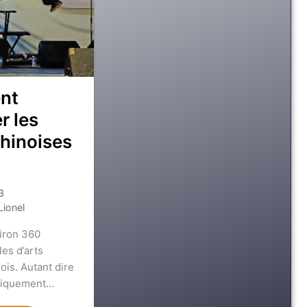
nt
r les
hinoises
3
Lionel
viron 360
les d’arts
ois. Autant dire
iquement...