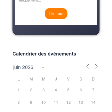
uniquement...
Lire tout
Calendrier des évènements
L
M
M
J
V
S
D
1
2
3
4
5
6
7
8
9
10
11
12
13
14