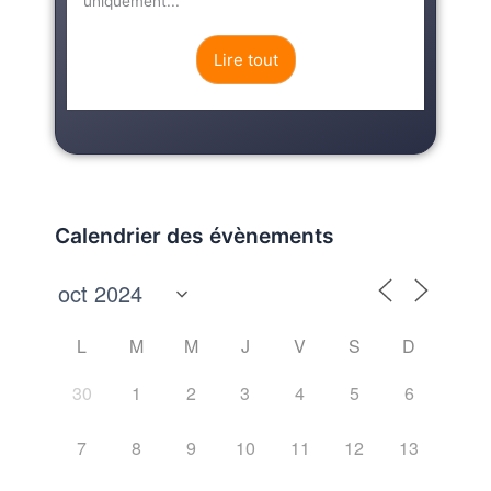
uniquement...
Lire tout
Calendrier des évènements
L
M
M
J
V
S
D
30
1
2
3
4
5
6
7
8
9
10
11
12
13