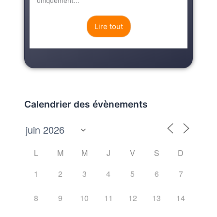
uniquement...
Lire tout
Calendrier des évènements
L
M
M
J
V
S
D
1
2
3
4
5
6
7
8
9
10
11
12
13
14